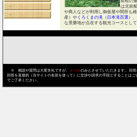
前程の
は北前
・
や商人などが利用し御仮屋や関所も維
・
産）や
くろくまの滝（日本滝百選）
、
な景勝地が点在する観光コースとして
※ 相談や質問は大変失礼ですが、
メール
のみとさせていただきます。 回
回答を直接的（当サイトの名前を使って）に交渉や請求の手段とすることはご
でご了承ください。