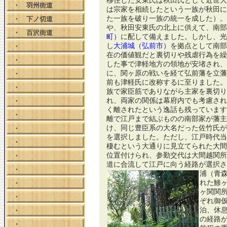
移住した安東氏は秋田氏として近世大
・
羽州街道
は宗家を相続したという一族が秋田に
た一族を破り一族の統一を成した）。
・
下ノ切道
や、秋田安東氏の北上に供えて、南部
・
百沢街道
町）
に配して備えました。しかし、光
し
大浦城（弘前市）
を拠点として南部
・
在の価値観だと裏切りや残虐行為を繰
・
した事で津軽地方の領地が安堵され、
に、関ヶ原の戦いを経て弘前藩を立藩
・
前も津軽氏に改称するに至りました。
・
族で家臣筋でありながら主家を裏切り
れ、両家の関係は幕府内でも考慮され
・
く離されたという逸話も残っています
・
離で江戸まで結ぶものの南部家が藩主
け、同じ豊臣系の大名だった佐竹氏が
・
を選択しました。ただし、江戸時代当
・
棲むという大通りに見立てられた大間
位置付けられ、参勤交代は大間越関所
・
道に合流して江戸に向う経路が選択さ
・
浦（青
れた鯵
・
ヶ関関
・
ぞれ御
泊、休
・
の経路
・