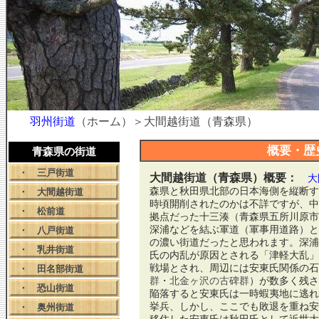
羽州街道
（ホーム）＞大間越街道（青森県）
概要・歴
青森県の街道
・
三戸街道
大間越街道（青森県）概要：
大
森県と秋田県北部の日本海側を縦断す
・
大間越街道
時頃開削されたのかは不詳ですが、中
・
松前道
拠点だった十三湊（青森県五所川原市
深浦などを結ぶ軍道（軍事用道路）と
・
八戸街道
の濃い街道だったと思われます。深浦
・
乳井街道
氏の内乱が原因とされる「津軽大乱」
戦場とされ、周辺には安東氏関係の石
・
田名部街道
群
・
北金ヶ沢の古碑群
）が数多く残さ
・
恐山街道
陥落すると安東氏は一時蝦夷地に逃れ
挙兵、しかし、ここでも敗退を重ね安
・
奥州街道