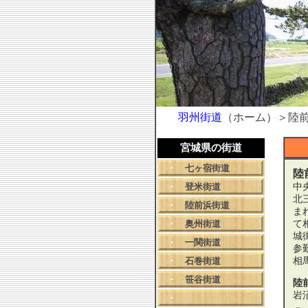
羽州街道
（ホーム）＞陸
宮城県の街道
・
七ヶ宿街道
陸
・
登米街道
中
北
・
陸前浜街道
ま
・
奥州街道
て
城
・
一関街道
参
・
石巻街道
相
・
笹谷街道
陸
岩
・
－