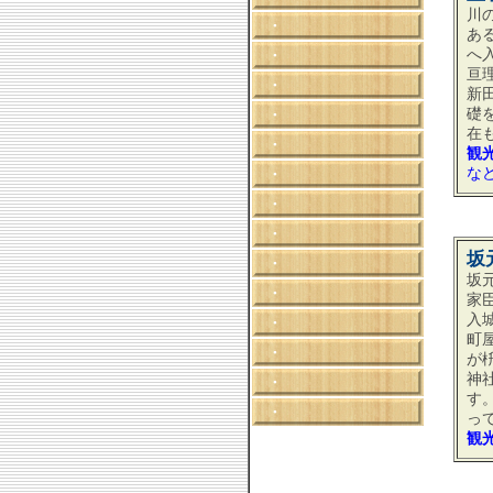
川
・
あ
へ
・
亘
・
新
礎
・
在
・
観
な
・
・
・
坂
・
坂
・
家
入
・
町
・
が
神
・
す
・
っ
観