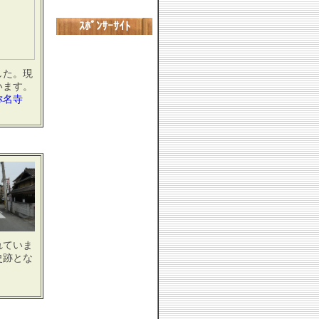
ｽﾎﾟﾝｻｰｻｲﾄ
した。現
います。
・称名寺
れていま
史跡とな