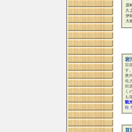
・
原
久
・
伊
・
大
・
・
・
・
岩
・
宗
・
す
・
奥
化
・
街
・
く
も
・
観
・
社 
・
・
亘
・