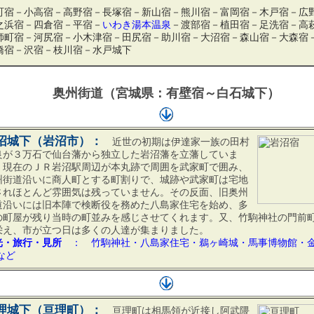
町宿－小高宿－高野宿－長塚宿－新山宿－熊川宿－富岡宿－木戸宿－広
之浜宿－四倉宿－平宿－
いわき湯本温泉
－渡部宿－植田宿－足洗宿－高
師町宿－河尻宿－小木津宿－田尻宿－助川宿－大沼宿－森山宿－大森宿
橋宿－沢宿－枝川宿－水戸城下
奥州街道（宮城県：有壁宿～白石城下）
沼城下（岩沼市）：
近世の初期は伊達家一族の田村
良が３万石で仙台藩から独立した岩沼藩を立藩していま
。現在のＪＲ岩沼駅周辺が本丸跡で周囲を武家町で囲み、
州街道沿いに商人町とする町割りで、城跡や武家町は宅地
されほとんど雰囲気は残っていません。その反面、旧奥州
道沿いには旧本陣で検断役を務めた八島家住宅を始め、多
の町屋が残り当時の町並みを感じさせてくれます。又、竹駒神社の門前
栄え、市が立つ日は多くの人達が集まりました。
光・旅行・見所
： 竹駒神社・八島家住宅・鵜ヶ崎城・馬事博物館・
など
理城下（亘理町）：
亘理町は相馬領が近接し阿武隈