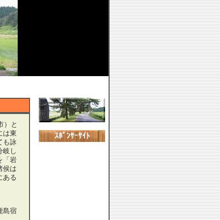
市）と
には東
ｽﾎﾟﾝｻｰｻｲﾄ
ても詠
分岐し
を「岩
諸侯は
にある
鹿島宿