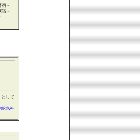
野宿－
萩宿－
－
町として
金蛇水神