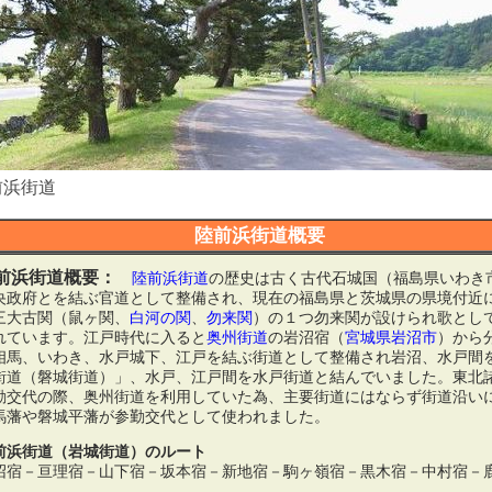
前浜街道
陸前浜街道概要
前浜街道概要：
陸前浜街道
の歴史は古く古代石城国（福島県いわき
央政府とを結ぶ官道として整備され、現在の福島県と茨城県の県境付近
三大古関（鼠ヶ関、
白河の関
、
勿来関
）の１つ勿来関が設けられ歌とし
れています。江戸時代に入ると
奥州街道
の岩沼宿（
宮城県
岩沼市
）から
相馬、いわき、水戸城下、江戸を結ぶ街道として整備され岩沼、水戸間
街道（磐城街道）」、水戸、江戸間を水戸街道と結んでいました。東北
勤交代の際、奥州街道を利用していた為、主要街道にはならず街道沿い
馬藩や磐城平藩が参勤交代として使われました。
前浜街道（岩城街道）のルート
沼宿－亘理宿－山下宿－坂本宿－新地宿－駒ヶ嶺宿－黒木宿－中村宿－