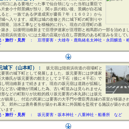
の河口にある要地だった事で仙台領になった当初は重臣で
る片倉小十郎景綱が預り、関ヶ原の戦い後、景綱が白石城
入ると、一族である伊達成実が慶長７年（１６０２）から
理城へ入ります。成実は城の改修と共に城下町の町割りや
田開発、治水工事などを積極的に行い、現在の亘理町の基
を築き、以後明治維新まで亘理伊達家が亘理郡と相馬郡の一部を治めま
も陸前浜街道沿いには土蔵の店蔵が点在し雰囲気のある町並みを呈して
光・旅行・見所
： 亘理要害・大雄寺・鹿島緒名太神社・永田醸造
ど
元城下（山本町）：
坂元宿は陸前浜街道の宿場町と
元要害の城下町として発展しました。坂元要害には伊達家
臣大條氏が坂元要害の館主として２千石（後に４千石）で
城し明治維新まで続きます。現在の坂元宿は道路が拡幅し
屋など古い建物が消滅した為、古い町並みは見られません
枡形などの町割りが比較的残り坂元要害の本丸跡には坂元
社が鎮座し、付近の民家には要害の大手門や豊臣秀吉縁の茶室が移築さ
。又、郊外には唐舟番所が築かれ幕末に外国船を監視する施設が築かれ
ています。
光・旅行・見所
： 坂元要害・坂本神社・八重神社・船番所 など