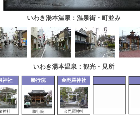
いわき湯本温泉：温泉街・町並み
いわき湯本温泉：観光・見所
泉神社
勝行院
金毘羅神社
泉神社
勝行院
金毘羅神社