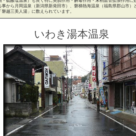
物・硫酸塩温泉）も良く特に美肌作用・解毒作用・末梢血管拡張作用に
る事から月岡温泉（新潟県新発田市）、磐梯熱海温泉（福島県郡山市）
「磐越三美人湯」に数えられています。
いわき湯本温泉