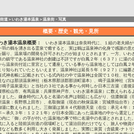
街道
＞
いわき湯本温泉
＞温泉街・写真
概要・歴史・観光・見所
わき湯本温泉概要：
いわき湯本温泉は奈良時代に、１組の老夫婦が
一羽の鶴を湧き出る霊泉で癒すると、実は鶴は温泉神の化身で感謝の意
を賜り、温泉場の開発を許可されたのが始まりとされます。一方、いわ
泉の鎮守である温泉神社の創建は不詳ですが白鳳２年（６３７）に湯の
から温泉街付近に里宮として遷座している事から温泉地としては白鳳２
より知られていたともいえます。温泉神社は延長５年（９２７）に編纂
喜式神名帳に記載されている式内社の中で温泉神は全国で１０柱、社号
社なのは那須温泉神社（栃木県那須郡那須町湯本）、鳴子温泉神社（宮
市鳴子温泉湯元）と当社の３社である事から何時しか日本三古湯（道後
媛県松山市、有馬温泉：兵庫県神戸市、いわき湯本温泉）に数えられる
りました。鎌倉時代に入ると名湯の名声は朝廷にも広がり、信濃御湯（
所温泉：長野県上田市）、名取御湯（現在の秋保温泉：宮城県仙台市）
御湯に数えられました。三御湯は第８４代順徳天皇（在位：承元４年：
年～承久３年：１２２１年）が日本全国にあった温泉地の中から選定し
の内に「御」の字が付いた温泉地の事で特に名湯中の名湯とされました
代に入ると陸前浜街道の宿場町として湯治目的だけでなく、旅人や物資
者なども数多く利用し大きく発展しました。実際に泉質（含硫黄-ナトリ