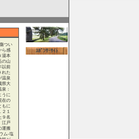
傷つい
から感
ｽﾎﾟﾝｻｰｻｲﾄ
き湯本
岳の山
年以前
された
が温泉
城県大
温泉：
ように
現在の
ともに
１２１
た９名
。江戸
の運搬
ウム-塩