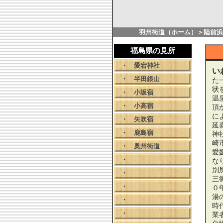
羽州街道（ホーム）
＞
陸前浜
福島県の見所
・
愛宕神社
い
・
半田銀山
た
状
・
小坂宿
温
・
小高宿
頂
に
・
矢吹宿
延
・
鹿島宿
神
崎
・
奥州街道
愛
・
な
別
・
三
・
０
湯
・
時
・
業