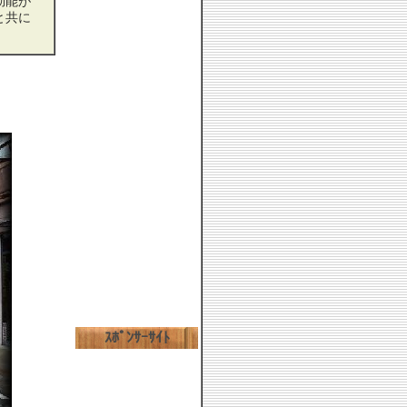
効能が
と共に
ｽﾎﾟﾝｻｰｻｲﾄ