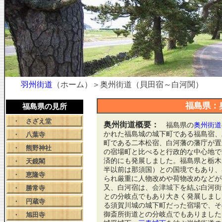
羽州街道
（ホーム）＞奥州街道（貝田宿～白河関）
福島県：
福島県の見所
・
さざえ堂
奥州街道概要：
福島県の
奥州街道
かれた福島城の城下町である福島宿、
・
八葉寺
町である二本松宿、白河藩の藩庁が置
・
熊野神社
の宿場町と比べると行政的な中心地で
済的にも発展しました。福島県と栃木
・
天鏡閣
半以前は那須国）との国境でもあり、
・
恵隆寺
られ厳重に人物改めや荷物改めなどが
又、白河宿は、
会津城下
を結ぶ白河街
・
勝常寺
との分岐点でもあり大きく発展しまし
・
円蔵寺
る須賀川城の城下町だった宿場で、そ
御斎所街道との分岐点でもありました
・
旭田寺