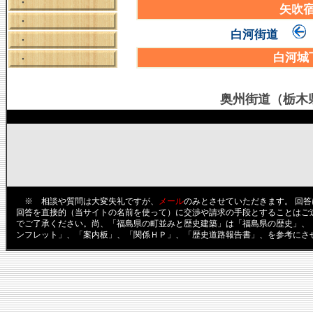
・
矢吹
・
白河街道
・
白河城
・
奥州街道（栃木
※ 相談や質問は大変失礼ですが、
メール
のみとさせていただきます。 回
回答を直接的（当サイトの名前を使って）に交渉や請求の手段とすることはご
でご了承ください。尚、「福島県の町並みと歴史建築」は「福島県の歴史」、
ンフレット」、「案内板」、「関係ＨＰ」、「歴史道路報告書」、を参考にさ