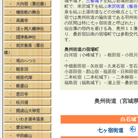
城平城下、
三春城下
を結ぶ岩城街道の
・
大内宿（重伝建）
町で、米沢城下を結ぶ
米沢街道（板谷
泉を結ぶ土湯街道などの分岐点として
・
檜枝岐の舞台
宿では奥州街道の脇街道である羽州街
・
高蔵寺
の区間は特に七ヶ宿街道と呼ばれた）
仙台藩の領内を避ける為、奥州１１藩
・
涼ヶ岡八幡神社
り、桑折宿以南の宿場町では参勤交代
・
隠津島神社
す。
・
前沢集落（重伝
奥州街道の宿場町
建）
白河宿（小峰城下）－根田宿－小田川
－
・
塔のへつり
中畑新田宿－矢吹宿－久来石宿－笠石
・
観音沼
小原田宿－郡山宿－福原宿－日和田宿
二本松宿（二本松城下）－二本柳宿－
・
猪苗代湖
福島宿（福島城下）－瀬上宿－桑折宿
・
飯盛山
・
恵日寺
奥州街道（宮城
・
松川浦
・
開成山大神宮
白石城
・
いわき湯本温泉
・
愛宕神社
七ヶ宿街道
・
半田銀山