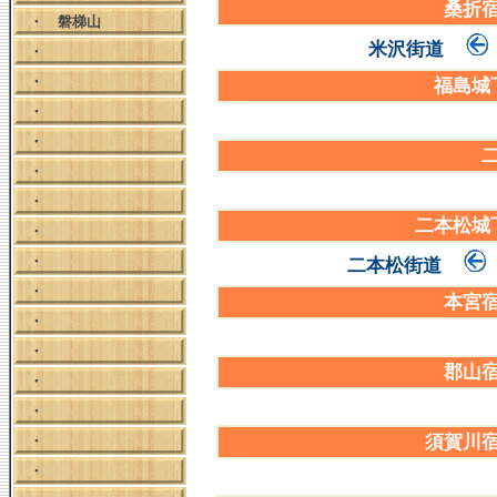
桑折
・
磐梯山
米沢街道
・
・
福島城
・
・
・
・
二本松城
・
・
二本松街道
・
本宮
・
・
郡山
・
・
須賀川
・
・