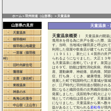
ホーム
＞
羽州街道（山形県）
＞天童温泉
山形県の見所
天童温泉・
・
天童温泉
天童温泉概要：
天童温泉の開湯は
・
猿羽根峠
漑用水を得る為に井戸を掘った際、温
す。当時、当地域が鎌田原と呼ばれて
・
猿羽根山地蔵堂
利用した宿屋や飲食店が建てられて温
・
一里塚（猿羽根
（１９１１）、新たに１４箇所の井戸
峠）
られるようになりました。大正１３年
も天童温泉に改称しています。泉質は
・
旧叶内家住宅
は６９℃、効能は慢性消化疾病、痔病
・
藩境塚
肩、運動麻痺、神経痛、筋肉痛、関節
症、打ち身、くじき、健康増進、関節
・
女鹿（遊佐町）
発展した町で戦国時代に天童城が落城
・
東根温泉
が、江戸時代に羽州街道が開削される
期になると織田信長の次男織田信雄の
・
神泉の水
発展しました。戊辰戦争の戦火により
・
鳥海山松葉寺
地としての地位は揺るがず、天童温泉
になりました。天童温泉から東へ数キ
・
中山宿（上山市）
益があるとして知られる
若松寺
が境内