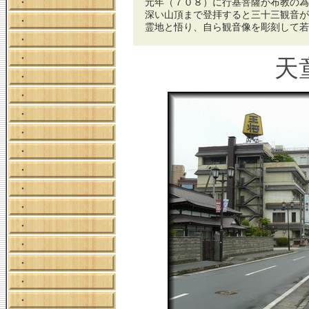
・
元年（７０８）に行基菩薩が布教の為
深い山頂まで登拝すると三十三観音が
・
霊地と悟り、自ら観音像を彫刻して若
・
・
天
・
・
・
・
・
・
・
・
・
・
・
・
・