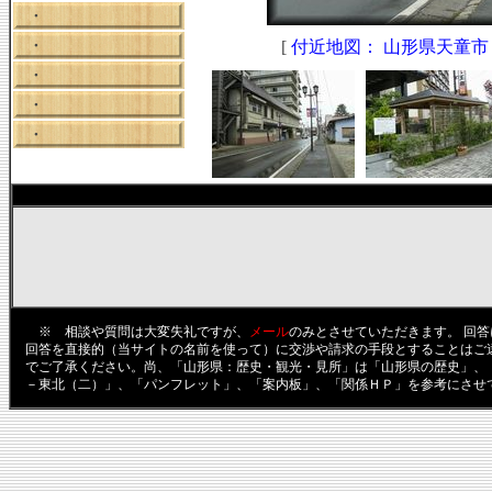
・
・
[
付近地図： 山形県天童市
・
・
・
※ 相談や質問は大変失礼ですが、
メール
のみとさせていただきます。 回
回答を直接的（当サイトの名前を使って）に交渉や請求の手段とすることはご
でご了承ください。尚、「山形県：歴史・観光・見所」は「山形県の歴史」、
－東北（二）」、「パンフレット」、「案内板」、「関係ＨＰ」を参考にさせ