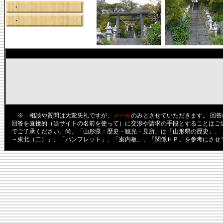
・
・
※ 相談や質問は大変失礼ですが、
メール
のみとさせていただきます。 回
回答を直接的（当サイトの名前を使って）に交渉や請求の手段とすることはご
でご了承ください。尚、「山形県：歴史・観光・見所」は「山形県の歴史」、
－東北（二）」、「パンフレット」、「案内板」、「関係ＨＰ」を参考にさせ