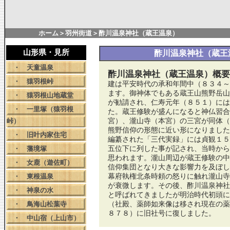
ホーム
＞
羽州街道
＞酢川温泉神社（蔵王温泉）
山形県・見所
酢川温泉神社（蔵王
・
天童温泉
酢川温泉神社（蔵王温泉）概要
・
猿羽根峠
建は平安時代の承和年間中（８３４～
ます。御神体でもある蔵王山熊野岳山
・
猿羽根山地蔵堂
が勧請され、仁寿元年（８５１）には
・
一里塚（猿羽根
た。蔵王修験が盛んになると神仏習合
峠）
宮）、瀧山寺（本宮）の三宮が同体（
熊野信仰の形態に近い形になりました
・
旧叶内家住宅
編纂された「三代実録」には貞観１５
・
藩境塚
五位下に列した事が記され、当時から
思われます。瀧山周辺が蔵王修験の中
・
女鹿（遊佐町）
信仰集団となり大きな影響力を及ぼし
・
東根温泉
幕府執権北条時頼の怒りに触れ瀧山寺
が衰微します。その後、酢川温泉神社
・
神泉の水
と呼ばれてきましたが明治時代初頭に
・
鳥海山松葉寺
（社殿、薬師如来像は移され現在の薬
８７８）に旧社号に復しました。
・
中山宿（上山市）