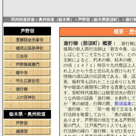
羽州街道街道
＞
奥州街道（栃木県）
＞
芦野宿（栃木県那須町）
＞遊行
芦野宿
概要・歴
・
景勝院金光峯寺
遊行柳（那須町）概要：
遊行柳は
・
健武山温泉神社
後期の歌人西行法師は「新古今集、山
しばしとてこそ立ちどまりつれ」との
・
三光寺
文献によると、朽木の柳、枯木の柳、
・
芦野陣屋裏門
の頃（１４７１）時宗十九代尊話上人
れ上人から十念と念仏礼を授けられて
・
建中寺
情物の成仏談の伝説地である。後、謡
・
平久江家住宅
蕉、蕪村等も訪れたことは余りにも有
学や能楽の展開等に関する貴重な伝説
・
遊行柳
す。室町時代後期には観世信光が西行
・
上の宮神社
うな内容の謡曲「遊行柳」を創作して
が「奥の細道」行脚の際、
那須温泉
に
・
「遊行柳」で、「田一枚 植て立去る
栃木県・奥州街道
行法師を敬愛しており、「奥の細道」
あります。芦野宿の領主である芦野民
・
芦野宿
蕉の門人、江戸蕉門の１人でもあり、
行法師の縁の「遊行柳」をぜひ見せた
・
越堀宿