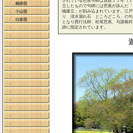
されている芭蕉句碑は寛政１１年（１
・
鍋掛宿
立したもので句碑には芭蕉が詠んだ「田
蟻建立」が刻み込まれています。江戸
・
小山宿
り 清水涸れ石 ところどころ」の句
・
白坂宿
となり西行法師、松尾芭蕉、与謝蕪村
跡に指定されています。
・
・
・
・
・
・
・
・
・
・
・
・
・
・