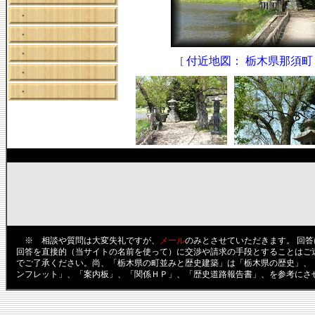
・
・
・
[
付近地図： 栃木県那須町
・
・
※ 相談や質問は大変失礼ですが、
メール
のみとさせていただきます。 回
回答を直接的（当サイトの名前を使って）に交渉や請求の手段とすることはご
でご了承ください。尚、「栃木県の町並みと歴史建築」は「栃木県の歴史」、
ンフレット」、「案内板」、「関係ＨＰ」、「歴史道路報告書」、を参考にさ