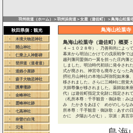
羽州街道
（ホーム）＞
羽州浜街道
＞
女鹿（遊佐町）
＞鳥海山松葉
鳥海山松葉寺
秋田県側：観光
・
木境大物忌神社
鳥海山松葉寺（遊佐町）概要
・
開山神社
４～１０２８年）、乃善和尚によっ
幕末から明治にかけての戊辰戦争で
・
仁乗上人神影碑
越列藩同盟側の一翼を担った庄内藩
・
登拝道（道者道）
しました。明治時代初頭に発令され
式が廃され、神宮寺も廃寺となった
・
道銭小屋跡
摂社月山神社の本地仏阿弥陀如来像
・
森子大物忌神社
移されました。さらに三崎峠に慈覚
・
護摩壇跡
大師尊像が移されました。薬師如来
代）は遊佐町指定文化財に指定され
・
金峰神社
（札所本尊：千手観音・御詠歌：み
・ 霊峰神社跡
み たかきをあほぐ めがのしらな
所本尊：千手観音・御詠歌：あすの
・
七高神社
かに 夕陽おろがむ）。宗派：真言
・
奈曽の白滝
・
元滝
鳥海