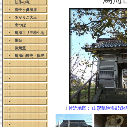
・
法体の滝
・
獅子ヶ鼻湿原
・
あがりこ大王
・
出つぼ
・
鳥海マリモ群生地
・
燭台
・
炭焼窯
・
鳥海山歴史・観光
・
・
・
・
・
・
[
付近地図： 山形県飽海郡遊
・
・
・