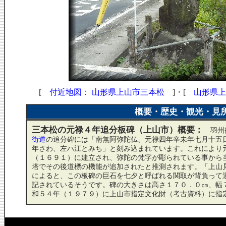
[
付近地図： 山形県上山市三本松
]・[
山形県上
概要・歴史・観光・見
三本松の元禄４年追分板碑（上山市）概要：
羽州
街道
の追分碑には「南無阿弥陀仏、元禄四年辛未年七月十五
年さわ、左ハ江とみち」と刻み込まれています。これにより
（１６９１）に建立され、弥陀の梵字が彫られている事から
塔でその後道標の機能が追加されたと推測されます。「上山
によると、この板碑の巨石を七夕と呼ばれる関取が背負って
記されているそうです。碑の大きさは高さ１７０．０㎝、幅
和５４年（１９７９）に上山市指定文化財（考古資料）に指