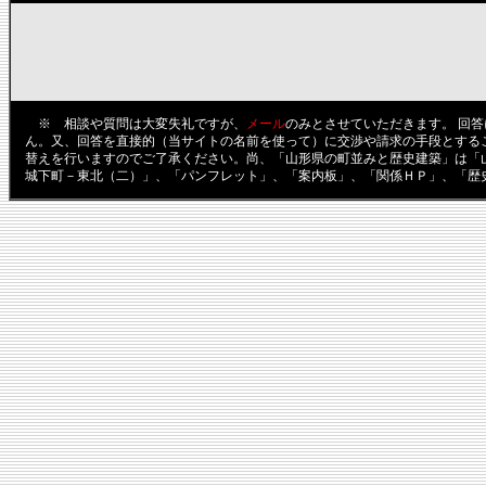
※ 相談や質問は大変失礼ですが、
メール
のみとさせていただきます。 回
ん。又、回答を直接的（当サイトの名前を使って）に交渉や請求の手段とする
替えを行いますのでご了承ください。尚、「山形県の町並みと歴史建築」は「
城下町－東北（二）」、「パンフレット」、「案内板」、「関係ＨＰ」、「歴