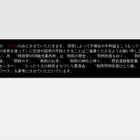
が、
メール
のみとさせていただきます。 回答によって不都合や不利益をこうむって
の名前を使って）に交渉や請求の手段とすることはご遠慮くださるようお願い申し上
い。尚、「秋田県WEB観光案内所」は「秋田の歴史」、「羽州街道をゆく」、「秋
板」、「関係ＨＰ」、「秋田のお寺」、「秋田の神社と神々」、「歴史道路報告書
センター」、「たった１人の秋田まちづくり委員会」、「秋田羽州街道ひとり旅」
ワーク」を参考にさせていただいています。