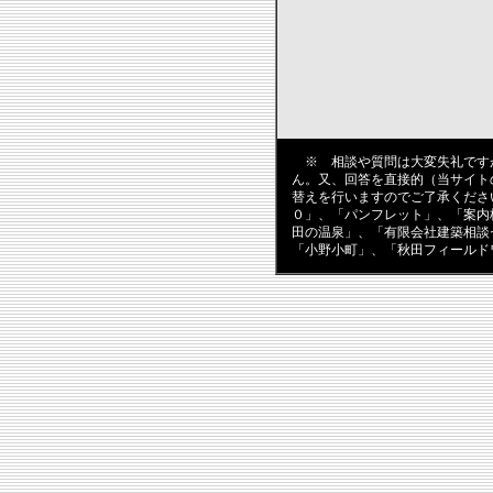
※ 相談や質問は大変失礼です
ん。又、回答を直接的（当サイト
替えを行いますのでご了承くださ
０」、「パンフレット」、「案内
田の温泉」、「有限会社建築相談
「小野小町」、「秋田フィールド