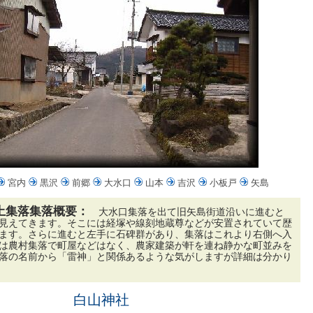
宮内
黒沢
前郷
大水口
山本
吉沢
小板戸
矢島
土集落集落概要：
大水口集落を出て旧矢島街道沿いに進むと
見えてきます。そこには経塚や線刻地蔵尊などが安置されていて歴
ます。さらに進むと左手に石碑群があり、集落はこれより右側へ入
は農村集落で町屋などはなく、農家建築が軒を連ね静かな町並みを
落の名前から「雷神」と関係あるような気がしますが詳細は分かり
白山神社