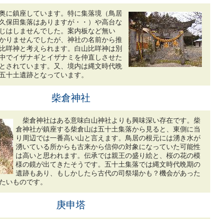
奥に鎮座しています。特に集落境（鳥居
久保田集落はありますが・・）や高台な
じはしませんでした。案内板など無い
かりませんでしたが、神社の名前から推
比咩神と考えられます。白山比咩神は別
中でイザナギとイザナミを仲直しさせた
とされています。又、境内は縄文時代晩
五十土遺跡となっています。
柴倉神社
柴倉神社はある意味白山神社よりも興味深い存在です。柴
倉神社が鎮座する柴倉山は五十土集落から見ると、東側に当
り周辺では一番高い山と言えます。鳥居の根元には湧き水が
湧いている所からも古来から信仰の対象になっていた可能性
は高いと思われます。伝承では親王の盛り絵と、桜の花の模
様の鏡が出てきたそうです。五十土集落では縄文時代晩期の
遺跡もあり、もしかしたら古代の司祭場かも？機会があった
たいものです。
庚申塔