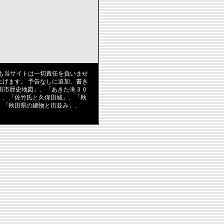
も当サイトは一切責任を負いませ
げます。 予告なしに追加、書き
田市歴史地図」、「あきた滝３０
」、「佐竹氏と久保田城」、「秋
、「秋田県の建物と街並み」、