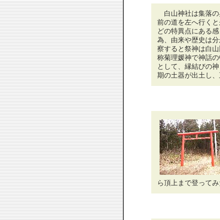
白山神社は集落の
前の道を左へ行くと
どの特異点にある感
為、由来や歴史は分
察すると祭神は白山
称菊理媛神で神話の
として、縁結びの神
期の土器が出土し、
ら頂上まで登ってみ